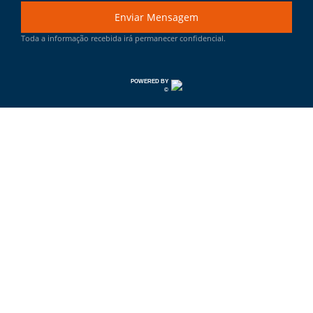
Enviar Mensagem
Toda a informação recebida irá permanecer confidencial.
POWERED BY
©