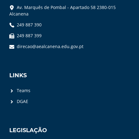
Av. Marquês de Pombal - Apartado 58 2380-015
Alcanena
249 887 390
249 887 399
direcao@aealcanena.edu.gov.pt
LINKS
Teams
DGAE
LEGISLAÇÃO